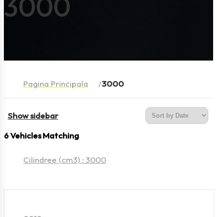
3000
Pagina Principala
3000
Show sidebar
6
Vehicles Matching
Cilindree (cm3) :
3000