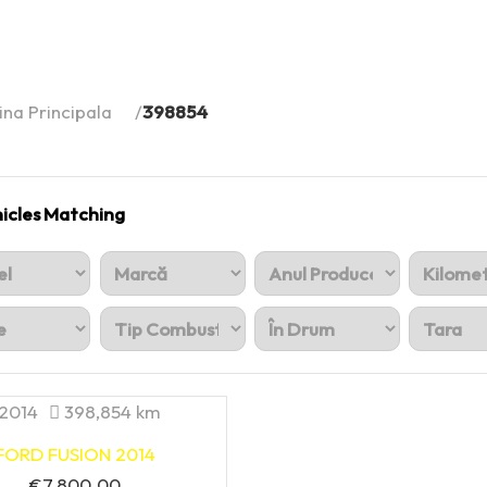
ina Principala
398854
icles Matching
2014
398,854 km
FORD FUSION 2014
€
7,800.00