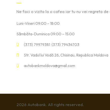
Ne faci o vizita la o cafea iar tu nu vei regreta de
Luni-Vineri 09:00 – 18:00
Sâmbăta-Duminica 09:00 – 15:00
(373) 79979381 (373) 79434703
Str. Vadul lui Vodă 26, Chisinau, Republica Moldova
autobankmoldova@gmail.com
2026 Autobank. All rights reserved.