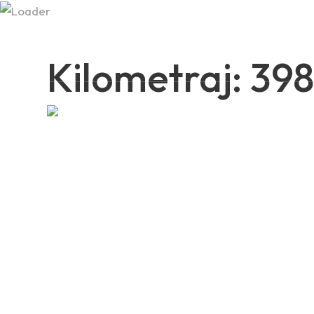
+37379979381 +37379434
Kilometraj: 39