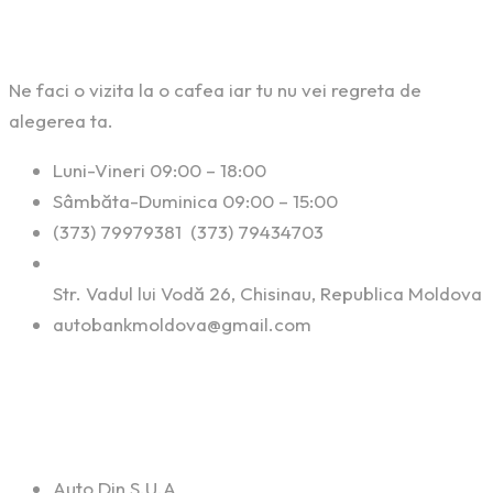
Contact
Ne faci o vizita la o cafea iar tu nu vei regreta de
alegerea ta.
Luni-Vineri 09:00 – 18:00
Sâmbăta-Duminica 09:00 – 15:00
(373) 79979381 (373) 79434703
Str. Vadul lui Vodă 26, Chisinau, Republica Moldova
autobankmoldova@gmail.com
Linkuri Utile
Auto Din S.U.A