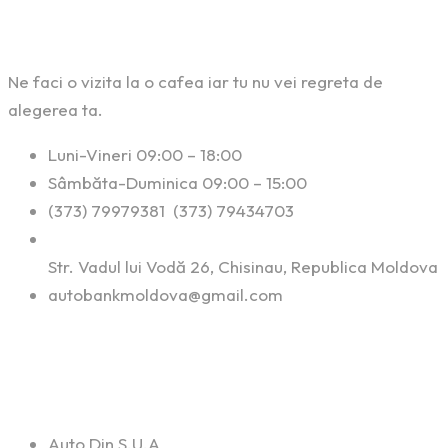
Contact
Ne faci o vizita la o cafea iar tu nu vei regreta de
alegerea ta.
Luni-Vineri 09:00 – 18:00
Sâmbăta-Duminica 09:00 – 15:00
(373) 79979381 (373) 79434703
Str. Vadul lui Vodă 26, Chisinau, Republica Moldova
autobankmoldova@gmail.com
Linkuri Utile
Auto Din S.U.A