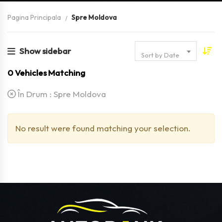
Pagina Principala
Spre Moldova
Show sidebar
Sort by Date
0
Vehicles Matching
În Drum :
Spre Moldova
No result were found matching your selection.