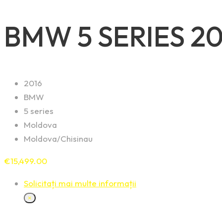
BMW 5 SERIES 20
2016
BMW
5 series
Moldova
Moldova/Chisinau
€
15,499.00
Solicitați mai multe informații
×