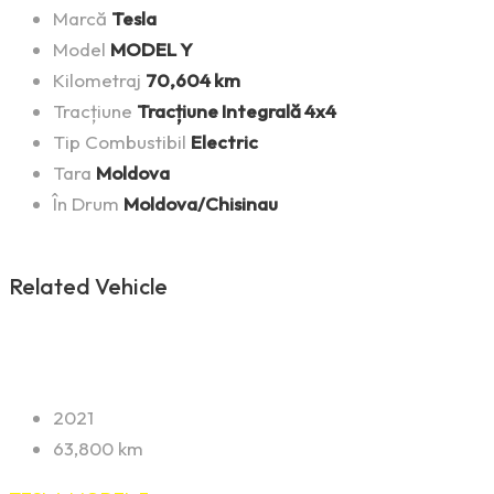
Marcă
Tesla
Model
MODEL Y
Kilometraj
70,604 km
Tracțiune
Tracțiune Integrală 4x4
Tip Combustibil
Electric
Tara
Moldova
În Drum
Moldova/Chisinau
Related Vehicle
2021
63,800 km